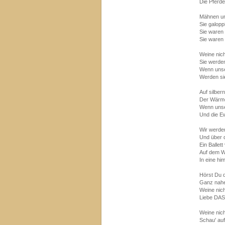
Die Pferde,
Mähnen u
Sie galopp
Sie waren
Sie waren
Weine nich
Sie werde
Wenn unse
Werden si
Auf silber
Der Wärme
Wenn unse
Und die E
Wir werde
Und über 
Ein Ballet
Auf dem W
In eine hi
Hörst Du 
Ganz nah
Weine nich
Liebe DAS 
Weine nich
Schau' auf