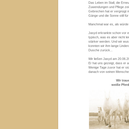
Das Leben im Stall, die Erne
Zuwendungen und Pflege zeigt
Gebrechen hat er vergnügt mi
Gänge und die Sonne still fü
Manchmal war es, als würde 
Jasyd erkrankte schon vor e
typisch, was es aber nicht le
stärker werden. Und wir wuss
konnten wir ihm lange Linder
Dusche zurück...
Wir ließen Jasyd am 20.06.2
Er hat uns gezeigt, dass er a
Wenige Tage zuvor hat er si
danach von seinen Menschen
Wir trau
weiße Pferd