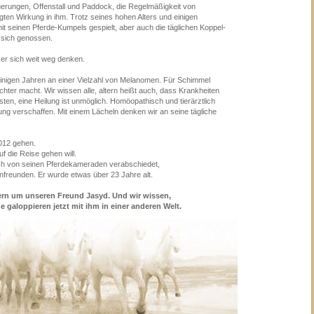
uerungen, Offenstall und Paddock, die Regelmäßigkeit von
en Wirkung in ihm. Trotz seines hohen Alters und einigen
t seinen Pferde-Kumpels gespielt, aber auch die täglichen Koppel-
r sich genossen.
er sich weit weg denken.
inigen Jahren an einer Vielzahl von Melanomen. Für Schimmel
ichter macht. Wir wissen alle, altern heißt auch, dass Krankheiten
ten, eine Heilung ist unmöglich. Homöopathisch und tierärztlich
ung verschaffen. Mit einem Lächeln denken wir an seine tägliche
012 gehen.
uf die Reise gehen will.
ch von seinen Pferdekameraden verabschiedet,
freunden. Er wurde etwas über 23 Jahre alt.
ern um unseren Freund Jasyd. Und wir wissen,
e galoppieren jetzt mit ihm in einer anderen Welt.