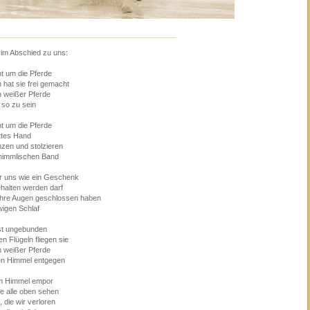
_____________________________
im Abschied zu uns:
t um die Pferde
hat sie frei gemacht
on weißer Pferde
 so zu sein
t um die Pferde
ttes Hand
nzen und stolzieren
himmlischen Band
ür uns wie ein Geschenk
halten werden darf
ihre Augen geschlossen haben
wigen Schlaf
ist ungebunden
en Flügeln fliegen sie
on weißer Pferde
n Himmel entgegen
m Himmel empor
ie alle oben sehen
, die wir verloren