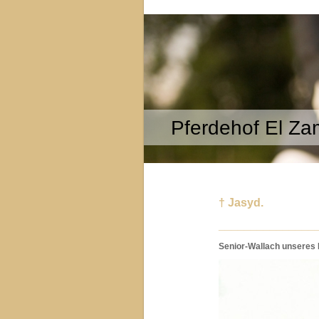
Pferdehof El Za
† Jasyd.
_______________
Senior-Wallach unseres 