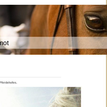
mot
_____________________________
Pferdehofes.