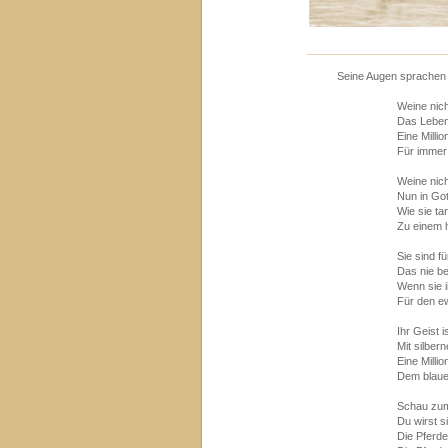
_______________
Seine Augen sprachen 
Weine nich
Das Leben 
Eine Milli
Für immer
Weine nich
Nun in Go
Wie sie ta
Zu einem 
Sie sind f
Das nie be
Wenn sie 
Für den e
Ihr Geist 
Mit silbern
Eine Milli
Dem blaue
Schau zu
Du wirst s
Die Pferde