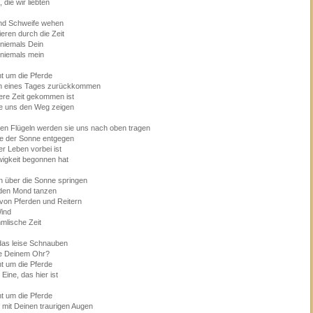
 die wir liebten
nd Schweife wehen
ieren durch die Zeit
 niemals Dein
 niemals mein
t um die Pferde
n eines Tages zurückkommen
re Zeit gekommen ist
e uns den Weg zeigen
nen Flügeln werden sie uns nach oben tragen
 der Sonne entgegen
r Leben vorbei ist
wigkeit begonnen hat
n über die Sonne springen
den Mond tanzen
t von Pferden und Reitern
ind
mmlische Zeit
das leise Schnauben
e Deinem Ohr?
t um die Pferde
Eine, das hier ist
t um die Pferde
 mit Deinen traurigen Augen